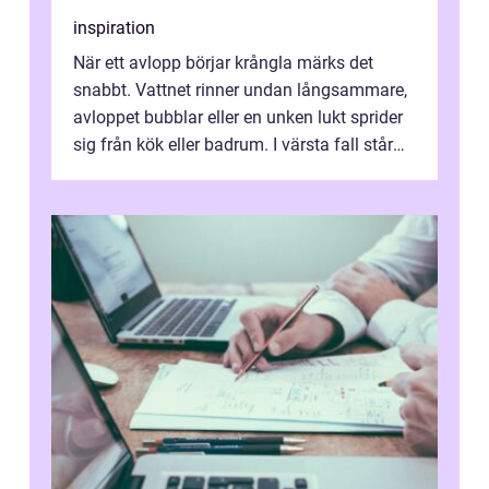
inspiration
När ett avlopp börjar krångla märks det
snabbt. Vattnet rinner undan långsammare,
avloppet bubblar eller en unken lukt sprider
sig från kök eller badrum. I värsta fall står
du plötsligt med ett totalt...