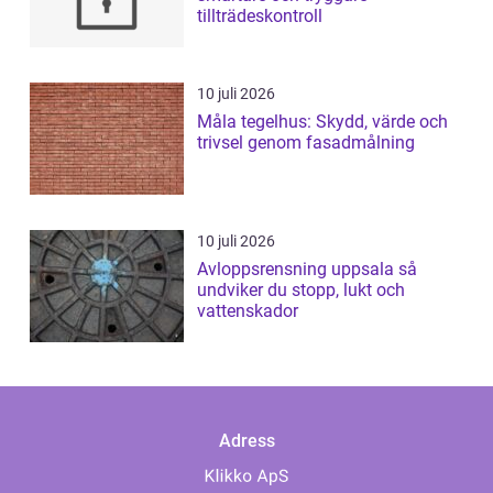
tillträdeskontroll
10 juli 2026
Måla tegelhus: Skydd, värde och
trivsel genom fasadmålning
10 juli 2026
Avloppsrensning uppsala så
undviker du stopp, lukt och
vattenskador
Adress