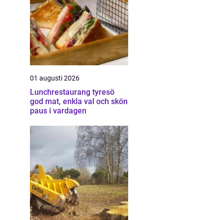
01 augusti 2026
Lunchrestaurang tyresö
god mat, enkla val och skön
paus i vardagen