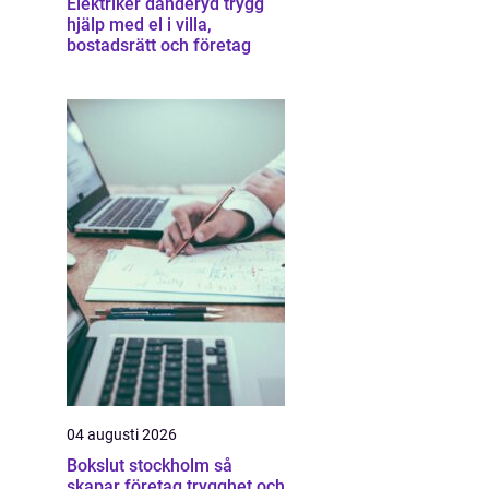
Elektriker danderyd trygg
hjälp med el i villa,
bostadsrätt och företag
04 augusti 2026
Bokslut stockholm så
skapar företag trygghet och