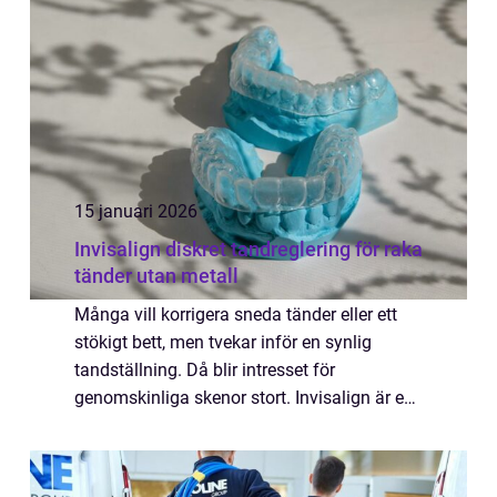
15 januari 2026
Invisalign diskret tandreglering för raka
tänder utan metall
Många vill korrigera sneda tänder eller ett
stökigt bett, men tvekar inför en synlig
tandställning. Då blir intresset för
genomskinliga skenor stort. Invisalign är en
modern form av tandreglering där tunna,
genomskinliga plastskenor stegvis flyttar t...