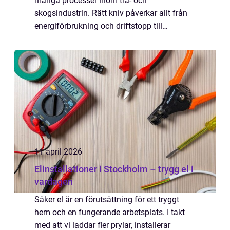
många processer inom trä- och
skogsindustrin. Rätt kniv påverkar allt från
energiförbrukning och driftstopp till
fliskvalitet och säkerhet i produktionen. När
en anläggning producerar många ton
material per dygn...
11 april 2026
Elinstallationer i Stockholm – trygg el i
vardagen
Säker el är en förutsättning för ett tryggt
hem och en fungerande arbetsplats. I takt
med att vi laddar fler prylar, installerar