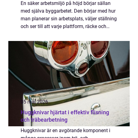
En säker arbetsmiljö på höjd börjar sällan
med själva byggarbetet. Den börjar med hur
man planerar sin arbetsplats, väljer ställning
och ser till att varje plattform, räcke och
infästning h...
05 maj 2026
Huggknivar hjärtat i effektiv flisning
och träbearbetning
Huggknivar är en avgörande komponent i