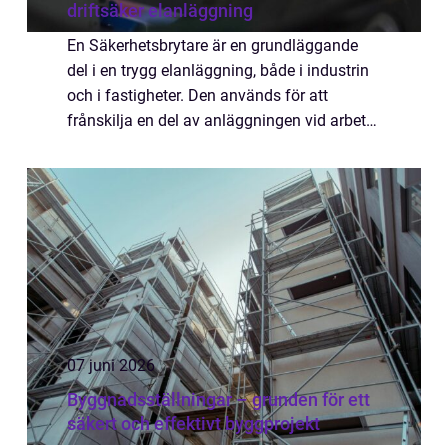
driftsäker elanläggning
En Säkerhetsbrytare är en grundläggande
del i en trygg elanläggning, både i industrin
och i fastigheter. Den används för att
frånskilja en del av anläggningen vid arbete,
underhåll eller felsökning. Rätt val och
korrekt installation minskar risken fö...
07 juni 2026
Byggnadsställningar – grunden för ett
säkert och effektivt byggprojekt