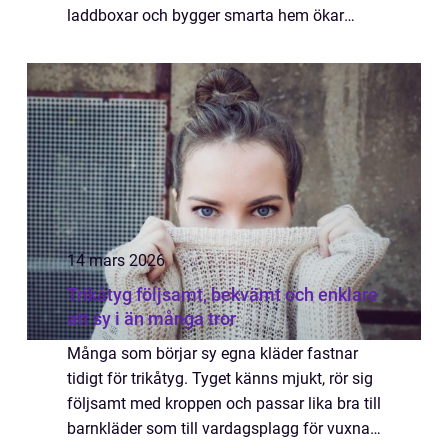
laddboxar och bygger smarta hem ökar
också kraven på både planering och u...
14 mars 2026
Trikåtyg följsamt, bekvämt och enklare
att sy i än många tror
Många som börjar sy egna kläder fastnar
tidigt för trikåtyg. Tyget känns mjukt, rör sig
följsamt med kroppen och passar lika bra till
barnkläder som till vardagsplagg för vuxna.