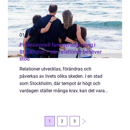
01 december 2025
Professionell familjerådgivning i
Stockholm – när relationer behöver
stöd
Relationer utvecklas, förändras och
påverkas av livets olika skeden. I en stad
som Stockholm, där tempot är högt och
vardagen ställer många krav, kan det vara
svårt att både hinna och orka ta hand...
1
2
3