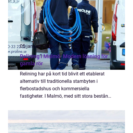
05 januari 2026
Relining i Malmö: Modern lösning för
gamla rör
Relining har på kort tid blivit ett etablerat
alternativ till traditionella stambyten i
flerbostadshus och kommersiella
fastigheter. I Malmö, med sitt stora bestånd
av äldre byggnader och täta stadsmiljö, ger
metoden m...