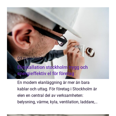
Samtidigt upplevs trikå ibland som svårt att
bemästra vid symaskinen. Me...
03 mars 2026
Elinstallation stockholm trygg och
energieffektiv el för företag
En modern elanläggning är mer än bara
kablar och uttag. För företag i Stockholm är
elen en central del av verksamheten:
belysning, värme, kyla, ventilation, laddare,
datasystem och produktionsutrustning. När
en elinstallation Stockholm planeras och u...