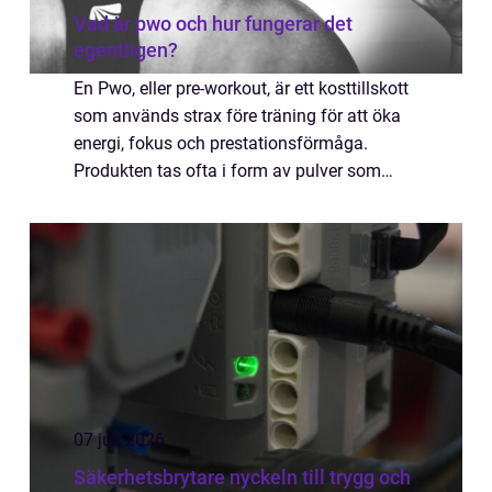
Vad är pwo och hur fungerar det
egentligen?
En Pwo, eller pre-workout, är ett kosttillskott
som används strax före träning för att öka
energi, fokus och prestationsförmåga.
Produkten tas ofta i form av pulver som
blandas med vatten, men finns även ...
07 juli 2026
Säkerhetsbrytare nyckeln till trygg och