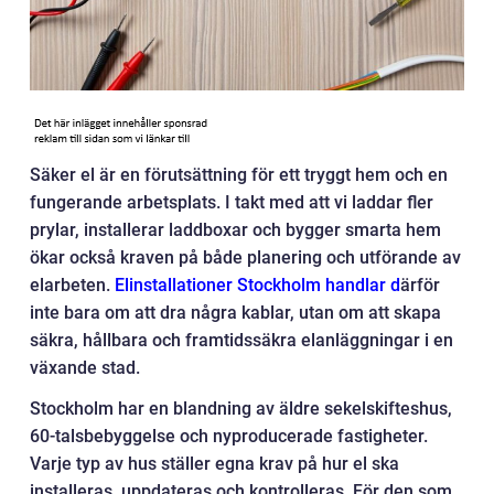
Säker el är en förutsättning för ett tryggt hem och en
fungerande arbetsplats. I takt med att vi laddar fler
prylar, installerar laddboxar och bygger smarta hem
ökar också kraven på både planering och utförande av
elarbeten.
Elinstallationer Stockholm handlar d
ärför
inte bara om att dra några kablar, utan om att skapa
säkra, hållbara och framtidssäkra elanläggningar i en
växande stad.
Stockholm har en blandning av äldre sekelskifteshus,
60-talsbebyggelse och nyproducerade fastigheter.
Varje typ av hus ställer egna krav på hur el ska
installeras, uppdateras och kontrolleras. För den som