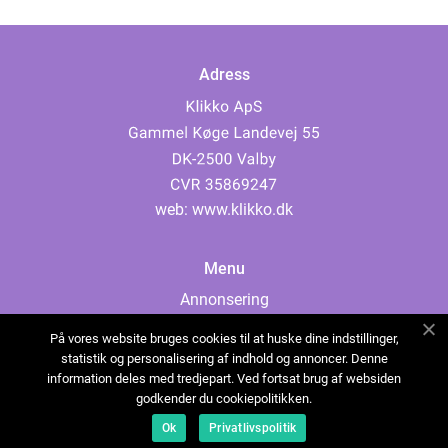
Adress
web:
www.klikko.dk
Menu
Annonsering
Om oss
På vores website bruges cookies til at huske dine indstillinger,
Cookies
statistik og personalisering af indhold og annoncer. Denne
information deles med tredjepart. Ved fortsat brug af websiden
Kontakta oss
godkender du cookiepolitikken.
Sitemap
Ok
Privatlivspolitik