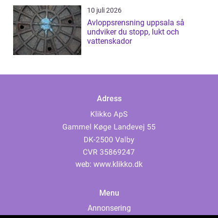
10 juli 2026
Avloppsrensning uppsala så
undviker du stopp, lukt och
vattenskador
Adress
web:
www.klikko.dk
Menu
Annonsering