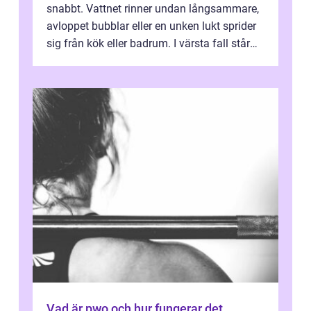
snabbt. Vattnet rinner undan långsammare,
avloppet bubblar eller en unken lukt sprider
sig från kök eller badrum. I värsta fall står
du plötsligt med ett totalt...
Vad är pwo och hur fungerar det