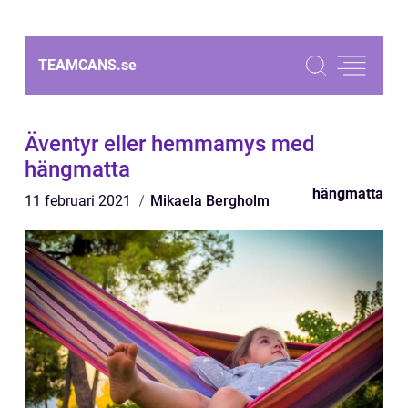
TEAMCANS.
se
Äventyr eller hemmamys med
hängmatta
hängmatta
11 februari 2021
Mikaela Bergholm