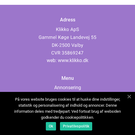
Adress
web:
www.klikko.dk
Menu
Annonsering
Om oss
På vores website bruges cookies til at huske dine indstillinger,
Cookies
statistik og personalisering af indhold og annoncer. Denne
information deles med tredjepart. Ved fortsat brug af websiden
Kontakta oss
godkender du cookiepolitikken.
Sitemap
Ok
Privatlivspolitik