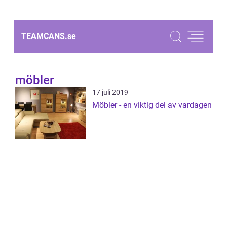
TEAMCANS.
se
möbler
17 juli 2019
Möbler - en viktig del av vardagen