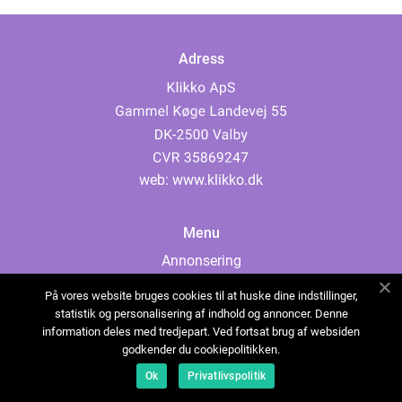
Adress
web:
www.klikko.dk
Menu
Annonsering
Om oss
På vores website bruges cookies til at huske dine indstillinger,
Cookies
statistik og personalisering af indhold og annoncer. Denne
information deles med tredjepart. Ved fortsat brug af websiden
Kontakta oss
godkender du cookiepolitikken.
Sitemap
Ok
Privatlivspolitik