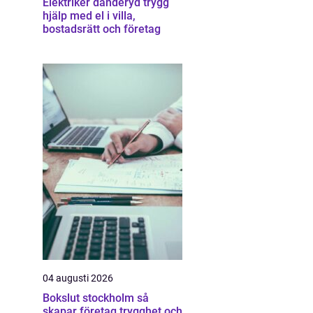
Elektriker danderyd trygg
hjälp med el i villa,
bostadsrätt och företag
04 augusti 2026
Bokslut stockholm så
skapar företag trygghet och