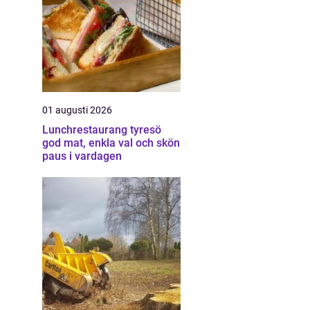
01 augusti 2026
Lunchrestaurang tyresö
god mat, enkla val och skön
paus i vardagen