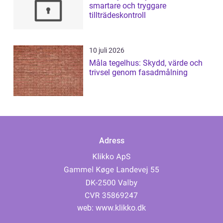
smartare och tryggare
tillträdeskontroll
10 juli 2026
Måla tegelhus: Skydd, värde och
trivsel genom fasadmålning
Adress
web:
www.klikko.dk