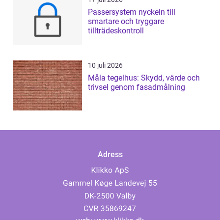
Passersystem nyckeln till
smartare och tryggare
tillträdeskontroll
10 juli 2026
Måla tegelhus: Skydd, värde och
trivsel genom fasadmålning
Adress