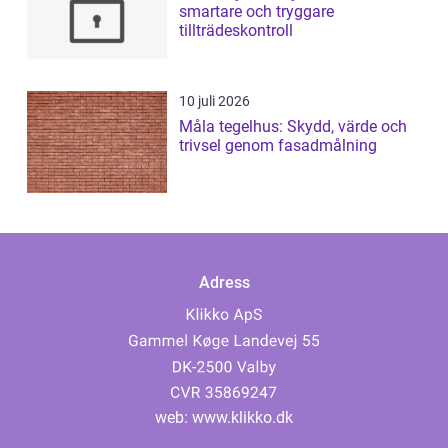
smartare och tryggare
tillträdeskontroll
10 juli 2026
Måla tegelhus: Skydd, värde och
trivsel genom fasadmålning
Adress
web:
www.klikko.dk