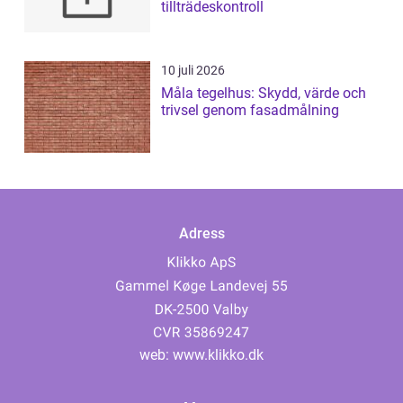
tillträdeskontroll
10 juli 2026
Måla tegelhus: Skydd, värde och
trivsel genom fasadmålning
Adress
web:
www.klikko.dk