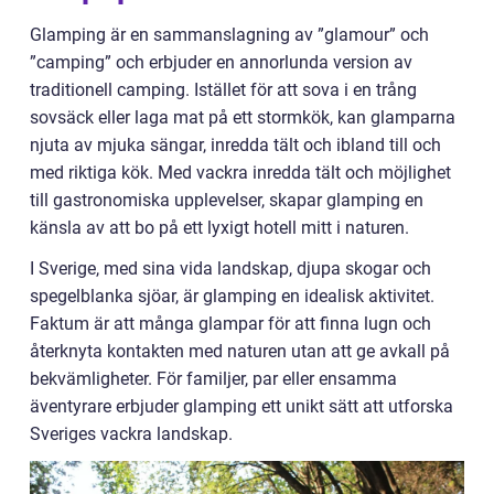
Glamping är en sammanslagning av ”glamour” och
”camping” och erbjuder en annorlunda version av
traditionell camping. Istället för att sova i en trång
sovsäck eller laga mat på ett stormkök, kan glamparna
njuta av mjuka sängar, inredda tält och ibland till och
med riktiga kök. Med vackra inredda tält och möjlighet
till gastronomiska upplevelser, skapar glamping en
känsla av att bo på ett lyxigt hotell mitt i naturen.
I Sverige, med sina vida landskap, djupa skogar och
spegelblanka sjöar, är glamping en idealisk aktivitet.
Faktum är att många glampar för att finna lugn och
återknyta kontakten med naturen utan att ge avkall på
bekvämligheter. För familjer, par eller ensamma
äventyrare erbjuder glamping ett unikt sätt att utforska
Sveriges vackra landskap.