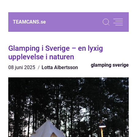
TEAMCANS.
se
Glamping i Sverige – en lyxig
upplevelse i naturen
glamping sverige
08 juni 2025
Lotta Albertsson