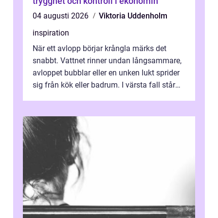
trygghet och kontroll i ekonomin
04 augusti 2026
Viktoria Uddenholm
inspiration
När ett avlopp börjar krångla märks det
snabbt. Vattnet rinner undan långsammare,
avloppet bubblar eller en unken lukt sprider
sig från kök eller badrum. I värsta fall står
du plötsligt med ett totalt...