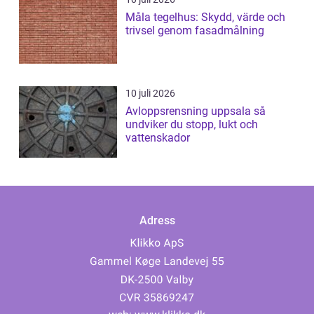
Måla tegelhus: Skydd, värde och
trivsel genom fasadmålning
10 juli 2026
Avloppsrensning uppsala så
undviker du stopp, lukt och
vattenskador
Adress