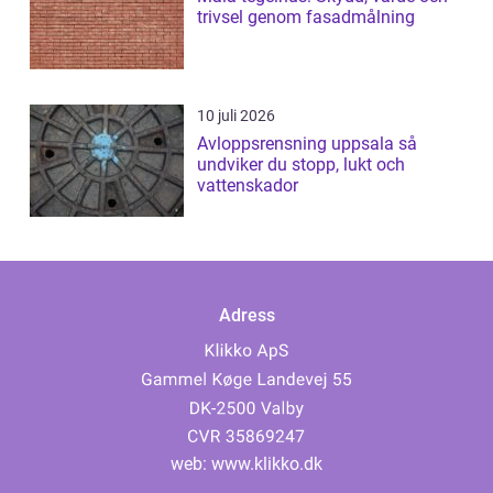
trivsel genom fasadmålning
10 juli 2026
Avloppsrensning uppsala så
undviker du stopp, lukt och
vattenskador
Adress
web:
www.klikko.dk