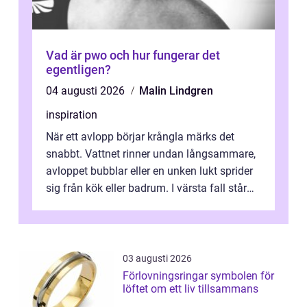
Vad är pwo och hur fungerar det
egentligen?
04 augusti 2026
Malin Lindgren
inspiration
När ett avlopp börjar krångla märks det
snabbt. Vattnet rinner undan långsammare,
avloppet bubblar eller en unken lukt sprider
sig från kök eller badrum. I värsta fall står
du plötsligt med ett totalt...
03 augusti 2026
Förlovningsringar symbolen för
löftet om ett liv tillsammans