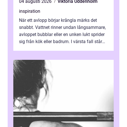
04 augusti 2026
Viktoria Uddenholm
inspiration
När ett avlopp börjar krångla märks det
snabbt. Vattnet rinner undan långsammare,
avloppet bubblar eller en unken lukt sprider
sig från kök eller badrum. I värsta fall står
du plötsligt med ett totalt...