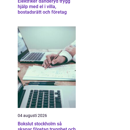
Elektriker danderyd trygg
hjälp med el i villa,
bostadsrätt och företag
04 augusti 2026
Bokslut stockholm så
skapar företag trygghet och