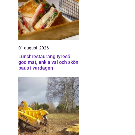
01 augusti 2026
Lunchrestaurang tyresö
god mat, enkla val och skön
paus i vardagen