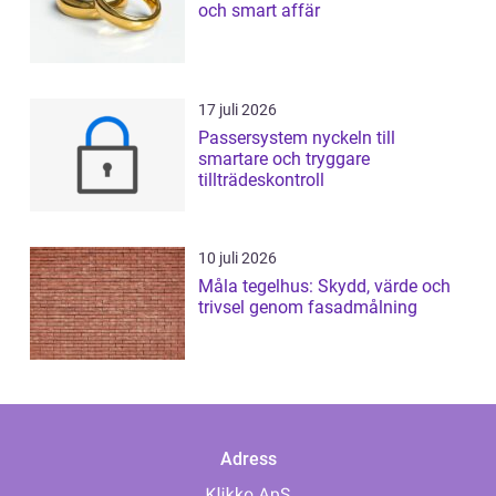
och smart affär
17 juli 2026
Passersystem nyckeln till
smartare och tryggare
tillträdeskontroll
10 juli 2026
Måla tegelhus: Skydd, värde och
trivsel genom fasadmålning
Adress