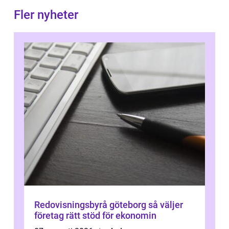
Fler nyheter
Redovisningsbyrå göteborg så väljer
företag rätt stöd för ekonomin