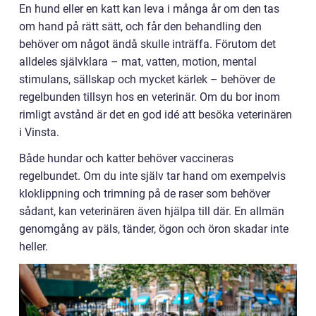
En hund eller en katt kan leva i många år om den tas
om hand på rätt sätt, och får den behandling den
behöver om något ändå skulle inträffa. Förutom det
alldeles självklara – mat, vatten, motion, mental
stimulans, sällskap och mycket kärlek – behöver de
regelbunden tillsyn hos en veterinär. Om du bor inom
rimligt avstånd är det en god idé att besöka veterinären
i Vinsta.
Både hundar och katter behöver vaccineras
regelbundet. Om du inte själv tar hand om exempelvis
kloklippning och trimning på de raser som behöver
sådant, kan veterinären även hjälpa till där. En allmän
genomgång av päls, tänder, ögon och öron skadar inte
heller.