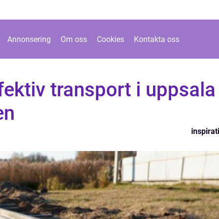
Annonsering
Om oss
Cookies
Kontakta oss
fektiv transport i uppsala
en
inspirat