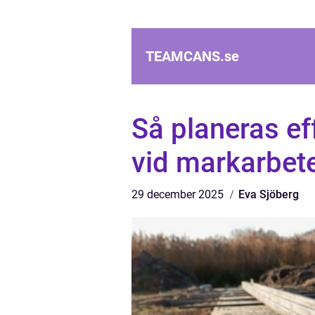
TEAMCANS.
se
Så planeras ef
vid markarbet
29 december 2025
Eva Sjöberg