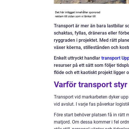
Transport är mer än bara lastbilar 
schaktas, fyllas, dräneras eller förb
ryggraden i projektet. Med rätt plan
växer köerna, stillestånden och kos
Enkelt uttryckt handlar
transport Up
resurser på ett sätt som följer tidsp
flöde och ett kaotiskt projekt ligger
Varför transport sty
Transport vid markarbeten dyker upp i
vid avslut. I varje fas påverkar logist
Före start behöver platsen få in rätt
matjord. Om dessa kommer i fel ordning