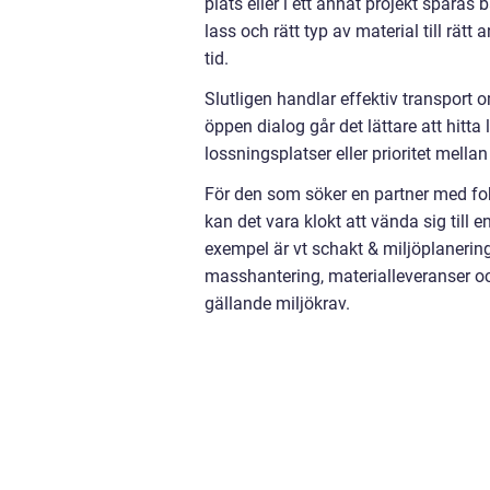
plats eller i ett annat projekt spara
lass och rätt typ av material till rä
tid.
Slutligen handlar effektiv transport o
öppen dialog går det lättare att hitta
lossningsplatser eller prioritet mella
För den som söker en partner med fok
kan det vara klokt att vända sig till
exempel är vt schakt & miljöplanerin
masshantering, materialleveranser oc
gällande miljökrav.