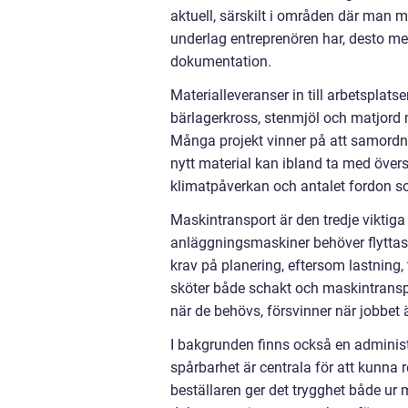
aktuell, särskilt i områden där man mi
underlag entreprenören har, desto mer
dokumentation.
Materialleveranser in till arbetsplat
bärlagerkross, stenmjöl och matjord 
Många projekt vinner på att samordn
nytt material kan ibland ta med över
klimatpåverkan och antalet fordon so
Maskintransport är den tredje viktiga
anläggningsmaskiner behöver flyttas m
krav på planering, eftersom lastning, 
sköter både schakt och maskintranspo
när de behövs, försvinner när jobbet ä
I bakgrunden finns också en administr
spårbarhet är centrala för att kunna r
beställaren ger det trygghet både ur 