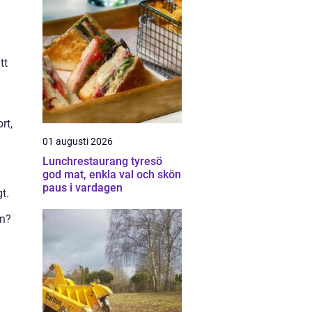
tt
rt,
01 augusti 2026
Lunchrestaurang tyresö
god mat, enkla val och skön
paus i vardagen
t.
on?