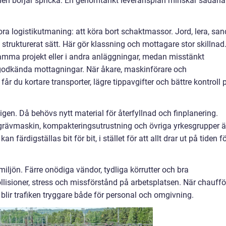
planen börjar spricka. En genomtänkt leveransplan minskar sådana
a logistikutmaning: att köra bort schaktmassor. Jord, lera, san
strukturerat sätt. Här gör klassning och mottagare stor skillnad
amma projekt eller i andra anläggningar, medan misstänkt
 godkända mottagningar. När åkare, maskinförare och
år du kortare transporter, lägre tippavgifter och bättre kontroll 
t igen. Då behövs nytt material för återfyllnad och finplanering.
rävmaskin, kompakteringsutrustning och övriga yrkesgrupper ä
n färdigställas bit för bit, i stället för att allt drar ut på tiden f
iljön. Färre onödiga vändor, tydliga körrutter och bra
lisioner, stress och missförstånd på arbetsplatsen. När chauffö
 blir trafiken tryggare både för personal och omgivning.