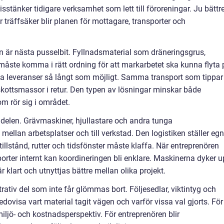
sstänker tidigare verksamhet som lett till föroreningar. Ju bättr
 träffsäker blir planen för mottagare, transporter och
sen är nästa pusselbit. Fyllnadsmaterial som dräneringsgrus,
måste komma i rätt ordning för att markarbetet ska kunna flyta 
a leveranser så långt som möjligt. Samma transport som tippar
skottsmassor i retur. Den typen av lösningar minskar både
m rör sig i området.
 delen. Grävmaskiner, hjullastare och andra tunga
ellan arbetsplatser och till verkstad. Den logistiken ställer eg
tillstånd, rutter och tidsfönster måste klaffa. När entreprenören
rter internt kan koordineringen bli enklare. Maskinerna dyker 
r klart och utnyttjas bättre mellan olika projekt.
ativ del som inte får glömmas bort. Följesedlar, viktintyg och
edovisa vart material tagit vägen och varför vissa val gjorts. För
miljö- och kostnadsperspektiv. För entreprenören blir