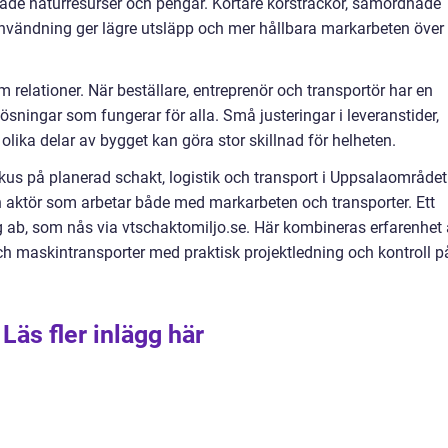
s både naturresurser och pengar. Kortare körsträckor, samordnade
tt användning ger lägre utsläpp och mer hållbara markarbeten över
m relationer. När beställare, entreprenör och transportör har en
 lösningar som fungerar för alla. Små justeringar i leveranstider,
n olika delar av bygget kan göra stor skillnad för helheten.
us på planerad schakt, logistik och transport i Uppsalaområdet
 en aktör som arbetar både med markarbeten och transporter. Ett
g ab, som nås via vtschaktomiljo.se. Här kombineras erfarenhet
h maskintransporter med praktisk projektledning och kontroll p
Läs fler inlägg här