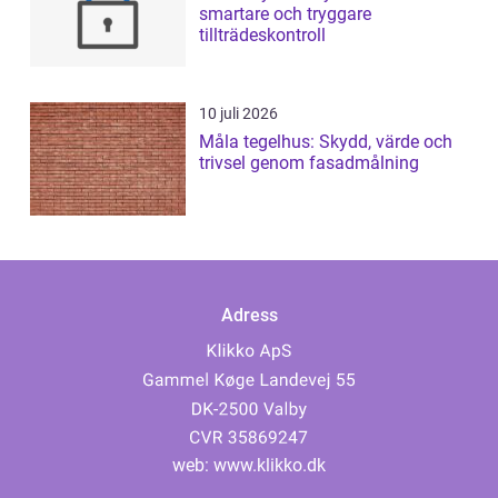
smartare och tryggare
tillträdeskontroll
10 juli 2026
Måla tegelhus: Skydd, värde och
trivsel genom fasadmålning
Adress
web:
www.klikko.dk