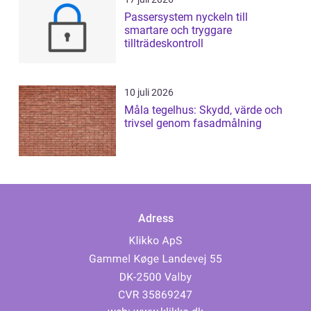
Passersystem nyckeln till
smartare och tryggare
tillträdeskontroll
10 juli 2026
Måla tegelhus: Skydd, värde och
trivsel genom fasadmålning
Adress