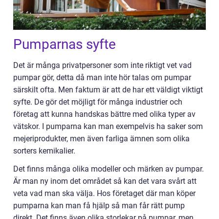
Pumparnas syfte
Det är många privatpersoner som inte riktigt vet vad
pumpar gör, detta då man inte hör talas om pumpar
särskilt ofta. Men faktum är att de har ett väldigt viktigt
syfte. De gör det möjligt för många industrier och
företag att kunna handskas bättre med olika typer av
vätskor. I pumparna kan man exempelvis ha saker som
mejeriprodukter, men även farliga ämnen som olika
sorters kemikalier.
Det finns många olika modeller och märken av pumpar.
Är man ny inom det området så kan det vara svårt att
veta vad man ska välja. Hos företaget där man köper
pumparna kan man få hjälp så man får rätt pump
direkt. Det finns även olika storlekar på pumpar, men