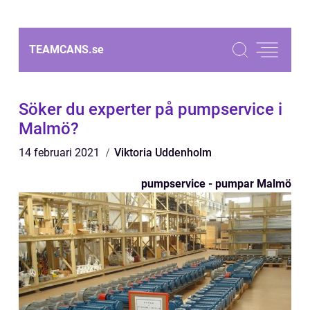
TEAMCANS.
se
Söker du experter på pumpservice i
Malmö?
14 februari 2021
Viktoria Uddenholm
pumpservice - pumpar Malmö