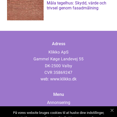
Måla tegelhus: Skydd, värde och
trivsel genom fasadmålning
Adress
web:
www.klikko.dk
Menu
Annonsering
Om oss
På vores website bruges cookies til at huske dine indstillinger,
Cookies