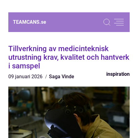
TEAMCANS.
se
Tillverkning av medicinteknisk
utrustning krav, kvalitet och hantverk
i samspel
inspiration
09 januari 2026
Saga Vinde