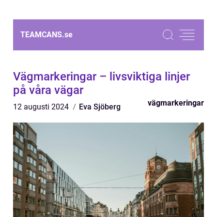
TEAMCANS.
se
Vägmarkeringar – livsviktiga linjer
på våra vägar
vägmarkeringar
12 augusti 2024
Eva Sjöberg