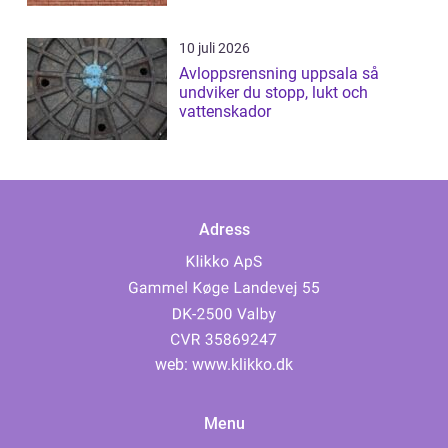
10 juli 2026
Avloppsrensning uppsala så
undviker du stopp, lukt och
vattenskador
Adress
web:
www.klikko.dk
Menu