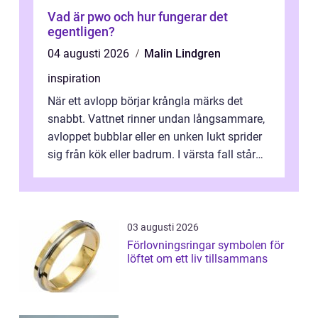
Vad är pwo och hur fungerar det
egentligen?
04 augusti 2026
Malin Lindgren
inspiration
När ett avlopp börjar krångla märks det
snabbt. Vattnet rinner undan långsammare,
avloppet bubblar eller en unken lukt sprider
sig från kök eller badrum. I värsta fall står
du plötsligt med ett totalt...
03 augusti 2026
Förlovningsringar symbolen för
löftet om ett liv tillsammans