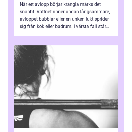
När ett avlopp börjar krångla märks det
snabbt. Vattnet rinner undan långsammare,
avloppet bubblar eller en unken lukt sprider
sig från kök eller badrum. I värsta fall står
du plötsligt med ett totalt...