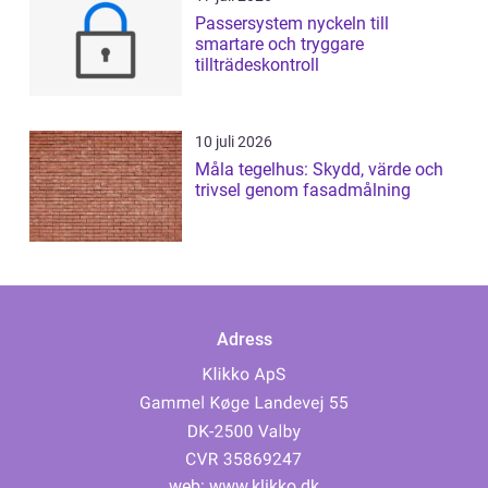
Passersystem nyckeln till
smartare och tryggare
tillträdeskontroll
10 juli 2026
Måla tegelhus: Skydd, värde och
trivsel genom fasadmålning
Adress
web:
www.klikko.dk