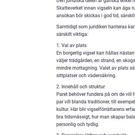
Den juridiska delen är ganska enkel 
Skatteverket innan vigseln kan äga ru
ansökan bör skickas i god tid, särski
Samtidigt som juridiken hanteras kan
särskilt viktiga:
1. Val av plats
En borgerlig vigsel kan hållas nästa
väljer trädgården, en strand, en skogs
mindre mottagning. Valet av plats sä
sittplatser och vädersäkring.
2. Innehåll och struktur
Paret behöver fundera på om de vill ha
par vill blanda traditioner, till exemp
kultur. Här blir vigselförrättarens er
bra tidsmässigt, hur man skapar bal
personlig och tydlig.