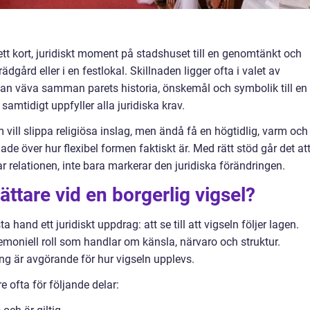
ett kort, juridiskt moment på stadshuset till en genomtänkt och
dgård eller i en festlokal. Skillnaden ligger ofta i valet av
t kan väva samman parets historia, önskemål och symbolik till en
mtidigt uppfyller alla juridiska krav.
vill slippa religiösa inslag, men ändå få en högtidlig, varm och
de över hur flexibel formen faktiskt är. Med rätt stöd går det at
 relationen, inte bara markerar den juridiska förändringen.
ättare vid en borgerlig vigsel?
ta hand ett juridiskt uppdrag: att se till att vigseln följer lagen.
moniell roll som handlar om känsla, närvaro och struktur.
g är avgörande för hur vigseln upplevs.
e ofta för följande delar: