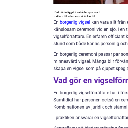
En
borgerlig vigsel
kan vara allt från 
känslosam ceremoni vid en sjö, i en trä
vigselförrättare. En erfaren offician
stund som både känns personlig och sa
En borgerlig ceremoni passar par som 
minnesvärd vigsel. Många blir förvåna
skapa en vigsel som på djupet speglar
Vad gör en vigselförr
En borgerlig vigselförrättare har i förs
Samtidigt har personen också en cere
Kombinationen av juridik och stämnin
I praktiken ansvarar en vigselförrättar