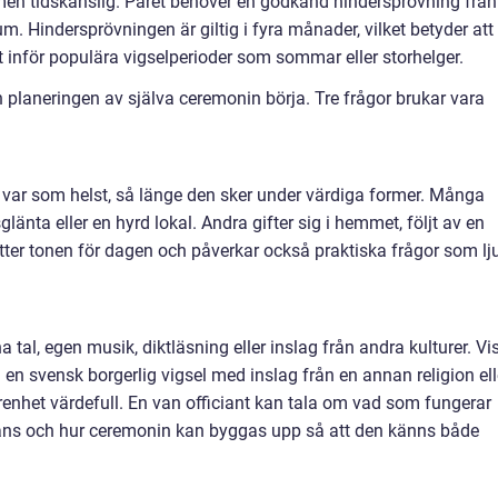
men tidskänslig. Paret behöver en godkänd hindersprövning från
m. Hindersprövningen är giltig i fyra månader, vilket betyder att
lt inför populära vigselperioder som sommar eller storhelger.
 planeringen av själva ceremonin börja. Tre frågor brukar vara
n var som helst, så länge den sker under värdiga former. Många
glänta eller en hyrd lokal. Andra gifter sig i hemmet, följt av en
tter tonen för dagen och påverkar också praktiska frågor som lj
 tal, egen musik, diktläsning eller inslag från andra kulturer. Vi
el en svensk borgerlig vigsel med inslag från en annan religion ell
farenhet värdefull. En van officiant kan tala om vad som fungerar
ans och hur ceremonin kan byggas upp så att den känns både