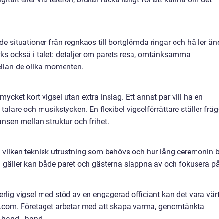
ade situationer från regnkaos till bortglömda ringar och håller ä
ks också i talet: detaljer om parets resa, omtänksamma
mellan de olika momenten.
mycket kort vigsel utan extra inslag. Ett annat par vill ha en
lare och musikstycken. En flexibel vigselförrättare ställer fråg
alansen mellan struktur och frihet.
, vilken teknisk utrustning som behövs och hur lång ceremonin bl
m gäller kan både paret och gästerna slappna av och fokusera p
gerlig vigsel med stöd av en engagerad officiant kan det vara vär
ant.com. Företaget arbetar med att skapa varma, genomtänkta
 hand i hand.