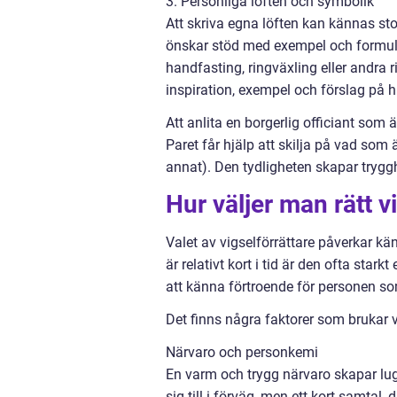
3. Personliga löften och symbolik
Att skriva egna löften kan kännas stor
önskar stöd med exempel och formule
handfasting, ringväxling eller andra 
inspiration, exempel och förslag på h
Att anlita en borgerlig officiant som 
Paret får hjälp att skilja på vad som 
annat). Den tydligheten skapar trygg
Hur väljer man rätt v
Valet av vigselförrättare påverkar k
är relativt kort i tid är den ofta star
att känna förtroende för personen s
Det finns några faktorer som brukar va
Närvaro och personkemi
En varm och trygg närvaro skapar lug
sig till i förväg, men ett kort samtal, 