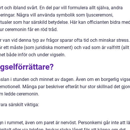
t och ibland svårt. En del par vill formulera allt själva, andra
ringar. Några vill använda symbolik som ljusceremoni,
ritualer som har särskild betydelse. Här kan officianten bidra me
ur ceremonin får en röd tråd.
är van vid denna typ av frågor sparar ofta tid och minskar stress.
är ett måste (som juridiska moment) och vad som är valfritt (allt
het både inför och under vigseln.
igselförrättare?
änslan i stunden och minnet av dagen. Även om en borgerlig vigse
kt emotionell. Många par beskriver efteråt hur stor skillnad det gjo
om ledde ceremonin.
ra särskilt viktiga:
n i rummet, även om paret är nervöst. Personkemi går inte att l
digitalt eller via telefon, brukar räcka långt för att känna om det