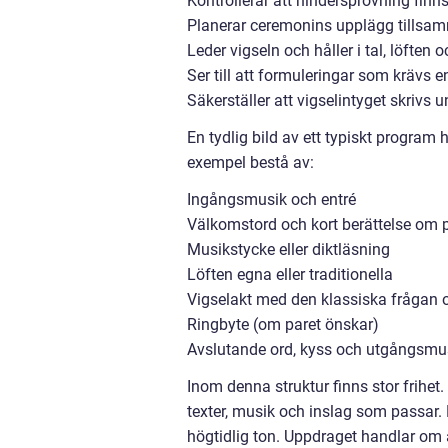
Kontrollerar att hindersprövning finns
Planerar ceremonins upplägg tillsa
Leder vigseln och håller i tal, löften 
Ser till att formuleringar som krävs e
Säkerställer att vigselintyget skrivs u
En tydlig bild av ett typiskt program 
exempel bestå av:
Ingångsmusik och entré
Välkomstord och kort berättelse om 
Musikstycke eller diktläsning
Löften egna eller traditionella
Vigselakt med den klassiska frågan oc
Ringbyte (om paret önskar)
Avslutande ord, kyss och utgångsmu
Inom denna struktur finns stor frihet.
texter, musik och inslag som passar.
högtidlig ton. Uppdraget handlar om a