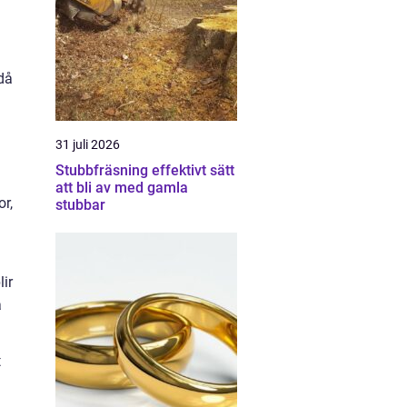
ndå
31 juli 2026
Stubbfräsning effektivt sätt
att bli av med gamla
or,
stubbar
ir
å
t