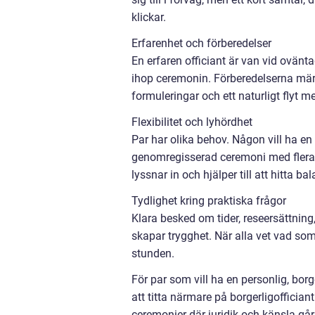
klickar.
Erfarenhet och förberedelser
En erfaren officiant är van vid ovänt
ihop ceremonin. Förberedelserna mär
formuleringar och ett naturligt flyt 
Flexibilitet och lyhördhet
Par har olika behov. Någon vill ha en 
genomregisserad ceremoni med flera ta
lyssnar in och hjälper till att hitta b
Tydlighet kring praktiska frågor
Klara besked om tider, reseersättning
skapar trygghet. När alla vet vad so
stunden.
För par som vill ha en personlig, bor
att titta närmare på borgerligoffici
ceremonier där juridik och känsla går