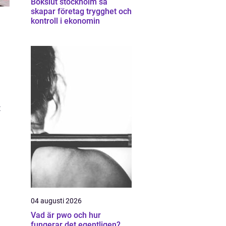
Bokslut stockholm så
skapar företag trygghet och
kontroll i ekonomin
t
04 augusti 2026
Vad är pwo och hur
fungerar det egentligen?