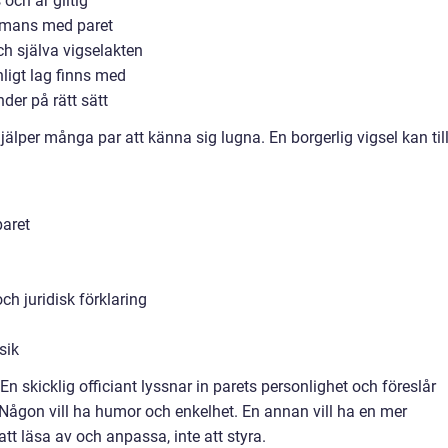
 och är giltig
mmans med paret
och själva vigselakten
nligt lag finns med
nder på rätt sätt
hjälper många par att känna sig lugna. En borgerlig vigsel kan til
paret
h juridisk förklaring
sik
 En skicklig officiant lyssnar in parets personlighet och föreslår
 Någon vill ha humor och enkelhet. En annan vill ha en mer
tt läsa av och anpassa, inte att styra.