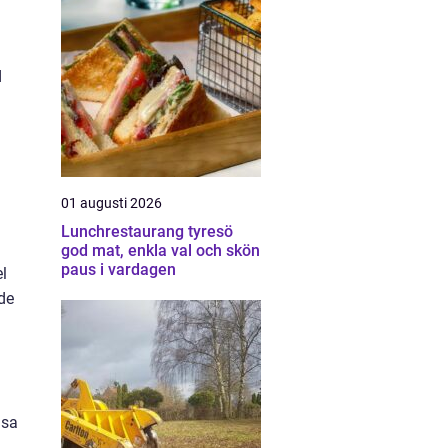
d
01 augusti 2026
Lunchrestaurang tyresö
god mat, enkla val och skön
paus i vardagen
l
rde
äsa