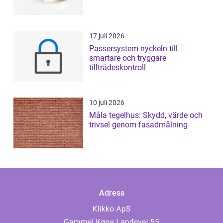
17 juli 2026
Passersystem nyckeln till
smartare och tryggare
tillträdeskontroll
10 juli 2026
Måla tegelhus: Skydd, värde och
trivsel genom fasadmålning
Adress