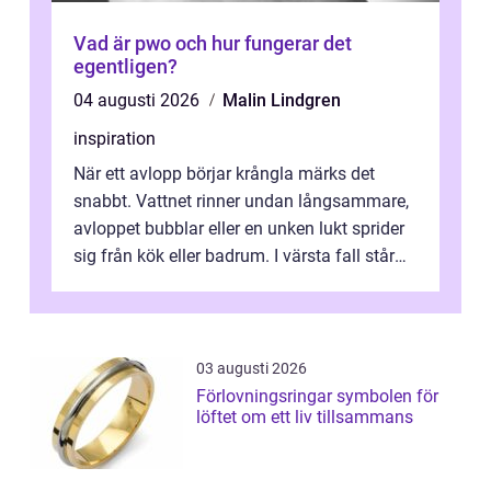
Vad är pwo och hur fungerar det
egentligen?
04 augusti 2026
Malin Lindgren
inspiration
När ett avlopp börjar krångla märks det
snabbt. Vattnet rinner undan långsammare,
avloppet bubblar eller en unken lukt sprider
sig från kök eller badrum. I värsta fall står
du plötsligt med ett totalt...
03 augusti 2026
Förlovningsringar symbolen för
löftet om ett liv tillsammans