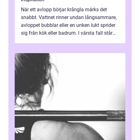
När ett avlopp börjar krångla märks det
snabbt. Vattnet rinner undan långsammare,
avloppet bubblar eller en unken lukt sprider
sig från kök eller badrum. I värsta fall står
du plötsligt med ett totalt...