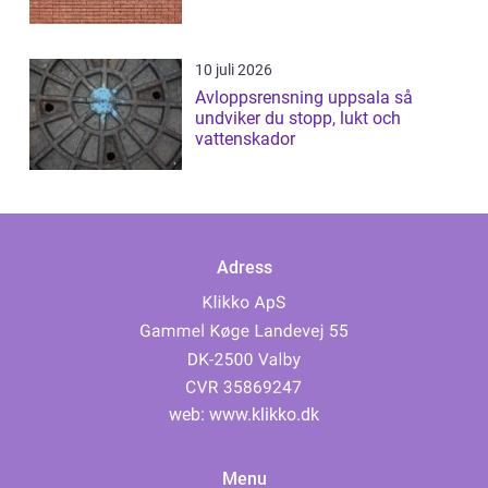
10 juli 2026
Avloppsrensning uppsala så
undviker du stopp, lukt och
vattenskador
Adress
web:
www.klikko.dk
Menu