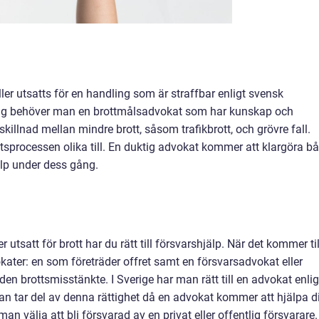
ller utsatts för en handling som är straffbar enligt svensk
ang behöver man en brottmålsadvokat som har kunskap och
killnad mellan mindre brott, såsom trafikbrott, och grövre fall.
tsprocessen olika till. En duktig advokat kommer att klargöra b
jälp under dess gång.
utsatt för brott har du rätt till försvarshjälp. När det kommer til
okater: en som företräder offret samt en försvarsadvokat eller
n brottsmisstänkte. I Sverige har man rätt till en advokat enlig
man tar del av denna rättighet då en advokat kommer att hjälpa d
man välja att bli försvarad av en privat eller offentlig försvarare.