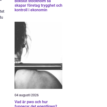
Bokslut stockholm så
skapar företag trygghet och
kontroll i ekonomin
tet
du
04 augusti 2026
Vad är pwo och hur
fungerar det egentligen?