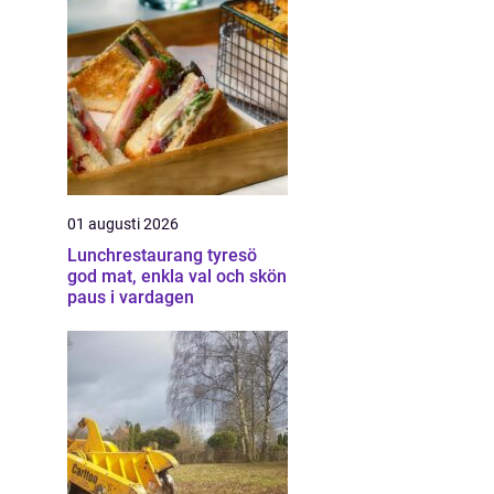
01 augusti 2026
Lunchrestaurang tyresö
god mat, enkla val och skön
paus i vardagen