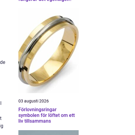
åde
03 augusti 2026
l
Förlovningsringar
symbolen för löftet om ett
t
liv tillsammans
ig