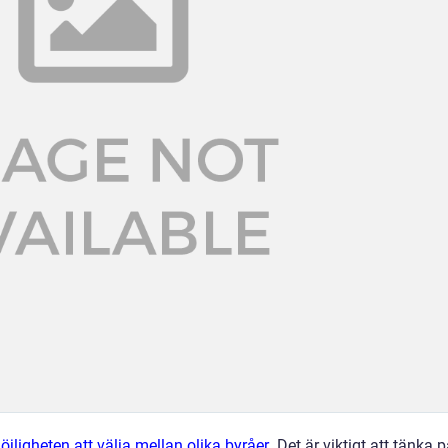
jligheten att välja mellan olika byråer
. Det är viktigt att tänka 