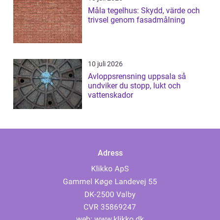
Måla tegelhus: Skydd, värde och
trivsel genom fasadmålning
10 juli 2026
Avloppsrensning uppsala så
undviker du stopp, lukt och
vattenskador
Adress
web:
www.klikko.dk