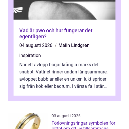
Vad är pwo och hur fungerar det
egentligen?
04 augusti 2026
Malin Lindgren
inspiration
När ett avlopp börjar krångla märks det
snabbt. Vattnet rinner undan långsammare,
avloppet bubblar eller en unken lukt sprider
sig från kök eller badrum. I värsta fall står
du plötsligt med ett totalt...
03 augusti 2026
Förlovningsringar symbolen för
löftet om ett liv tillsammans