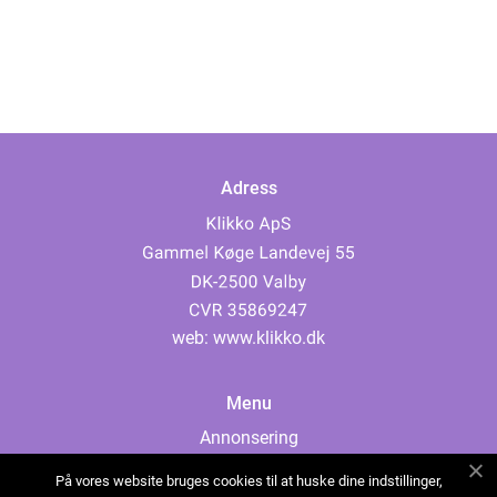
Adress
web:
www.klikko.dk
Menu
Annonsering
Om oss
På vores website bruges cookies til at huske dine indstillinger,