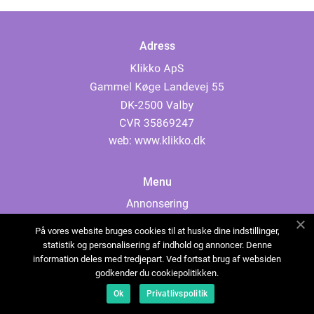
Adress
web:
www.klikko.dk
Menu
Annonsering
Om oss
På vores website bruges cookies til at huske dine indstillinger,
Cookies
statistik og personalisering af indhold og annoncer. Denne
information deles med tredjepart. Ved fortsat brug af websiden
Kontakta oss
godkender du cookiepolitikken.
Sitemap
Ok
Privatlivspolitik