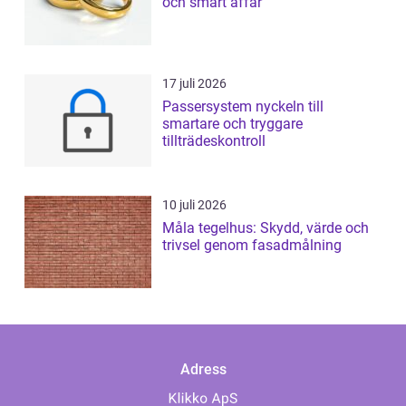
och smart affär
17 juli 2026
Passersystem nyckeln till
smartare och tryggare
tillträdeskontroll
10 juli 2026
Måla tegelhus: Skydd, värde och
trivsel genom fasadmålning
Adress