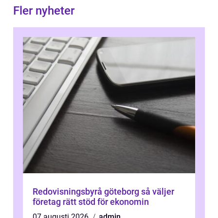
Fler nyheter
Redovisningsbyrå göteborg så väljer
företag rätt stöd för ekonomin
07 augusti 2026
admin