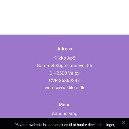
Adress
web:
www.klikko.dk
Menu
Annonsering
Om oss
På vores website bruges cookies til at huske dine indstillinger,