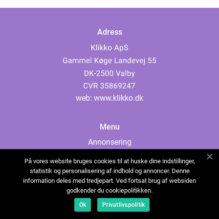
Adress
web:
www.klikko.dk
Menu
Annonsering
Om oss
På vores website bruges cookies til at huske dine indstillinger,
Cookies
statistik og personalisering af indhold og annoncer. Denne
information deles med tredjepart. Ved fortsat brug af websiden
Kontakta oss
godkender du cookiepolitikken.
Sitemap
Ok
Privatlivspolitik