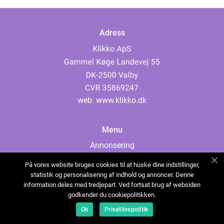
Adress
web:
www.klikko.dk
Menu
Annonsering
Om oss
På vores website bruges cookies til at huske dine indstillinger,
Cookies
statistik og personalisering af indhold og annoncer. Denne
information deles med tredjepart. Ved fortsat brug af websiden
Kontakta oss
godkender du cookiepolitikken.
Sitemap
Ok
Privatlivspolitik