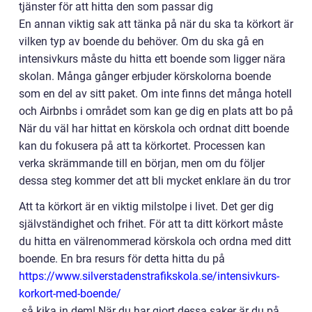
tjänster för att hitta den som passar dig
En annan viktig sak att tänka på när du ska ta körkort är
vilken typ av boende du behöver. Om du ska gå en
intensivkurs måste du hitta ett boende som ligger nära
skolan. Många gånger erbjuder körskolorna boende
som en del av sitt paket. Om inte finns det många hotell
och Airbnbs i området som kan ge dig en plats att bo på
När du väl har hittat en körskola och ordnat ditt boende
kan du fokusera på att ta körkortet. Processen kan
verka skrämmande till en början, men om du följer
dessa steg kommer det att bli mycket enklare än du tror
Att ta körkort är en viktig milstolpe i livet. Det ger dig
självständighet och frihet. För att ta ditt körkort måste
du hitta en välrenommerad körskola och ordna med ditt
boende. En bra resurs för detta hitta du på
https://www.silverstadenstrafikskola.se/intensivkurs-
korkort-med-boende/
så kika in dem! När du har gjort dessa saker är du på