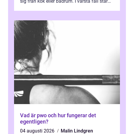
sig från kök eller badrum. I värsta fall står
du plötsligt med ett totalt...
Vad är pwo och hur fungerar det
egentligen?
04 augusti 2026
Malin Lindgren