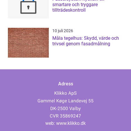
smartare och tryggare
tillträdeskontroll
10 juli 2026
Måla tegelhus: Skydd, värde och
trivsel genom fasadmålning
Adress
web:
www.klikko.dk