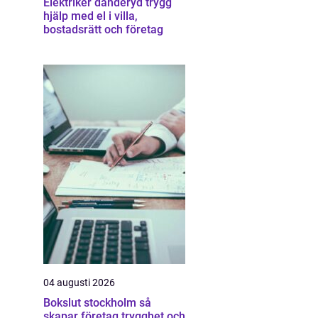
Elektriker danderyd trygg
hjälp med el i villa,
bostadsrätt och företag
04 augusti 2026
Bokslut stockholm så
skapar företag trygghet och