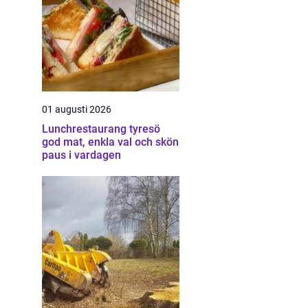
01 augusti 2026
Lunchrestaurang tyresö
god mat, enkla val och skön
paus i vardagen