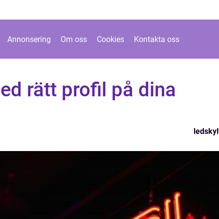
Annonsering
Om oss
Cookies
Kontakta oss
ed rätt profil på dina
ledskyl