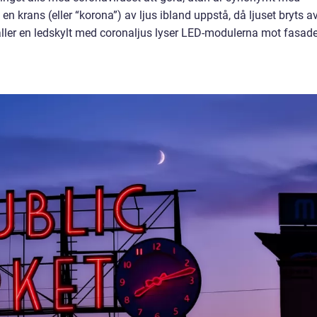
 en krans (eller “korona”) av ljus ibland uppstå, då ljuset bryts a
äller en ledskylt med coronaljus lyser LED-modulerna mot fasade