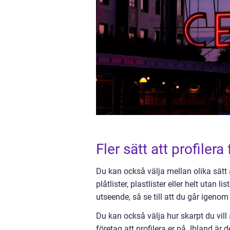
Fler sätt att profilera
Du kan också välja mellan olika sätt
plåtlister, plastlister eller helt utan
utseende, så se till att du går igenom
Du kan också välja hur skarpt du vill a
företag att profilera er på. Ibland ä