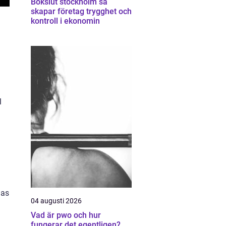
Bokslut stockholm så
skapar företag trygghet och
kontroll i ekonomin
I
l
las
04 augusti 2026
Vad är pwo och hur
fungerar det egentligen?