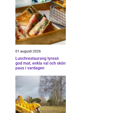
01 augusti 2026
Lunchrestaurang tyresö
god mat, enkla val och skön
paus i vardagen