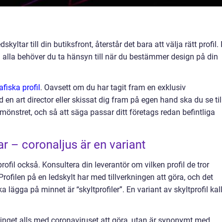
kyltar till din butiksfront, återstår det bara att välja rätt profil. 
och alla behöver du ta hänsyn till när du bestämmer design på din
afiska profil
. Oavsett om du har tagit fram en exklusiv
 art director eller skissat dig fram på egen hand ska du se til
 mönstret, och så att säga passar ditt företags redan befintliga
tar – coronaljus är en variant
rofil också. Konsultera din leverantör om vilken profil de tror
ofilen på en ledskylt har med tillverkningen att göra, och det
ska lägga på minnet är “skyltprofiler”. En variant av skyltprofil kal
r inget alls med coronaviruset att göra, utan är synonymt med