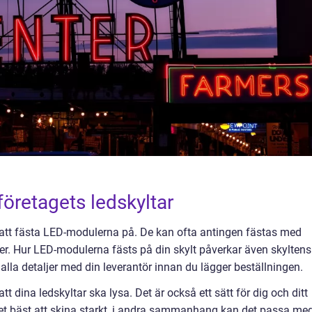
 företagets ledskyltar
 att fästa LED-modulerna på. De kan ofta antingen fästas med
 lister. Hur LED-modulerna fästs på din skylt påverkar även skyltens
 alla detaljer med din leverantör innan du lägger beställningen.
tt dina ledskyltar ska lysa. Det är också ett sätt för dig och ditt
r det bäst att skina starkt, i andra sammanhang kan det passa me