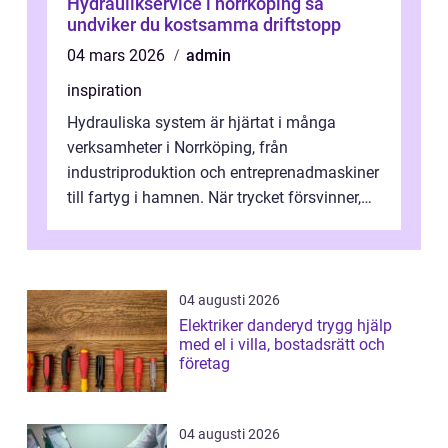
Hydraulikservice i norrköping så
undviker du kostsamma driftstopp
04 mars 2026
admin
inspiration
Hydrauliska system är hjärtat i många
verksamheter i Norrköping, från
industriproduktion och entreprenadmaskiner
till fartyg i hamnen. När trycket försvinner,
läckagen ökar eller en pump havererar, st...
04 augusti 2026
Elektriker danderyd trygg hjälp
med el i villa, bostadsrätt och
företag
04 augusti 2026