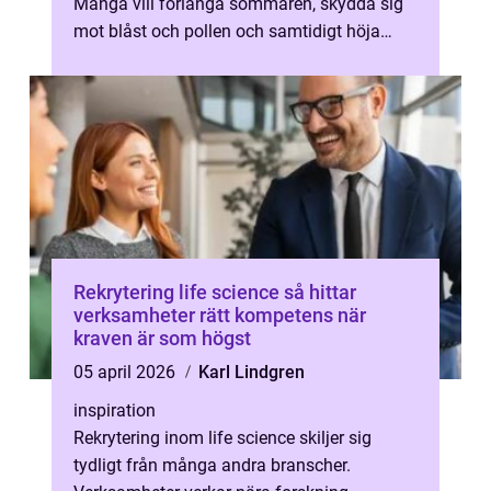
Många vill förlänga sommaren, skydda sig
mot blåst och pollen och samtidigt höja
både trivsel och värde på huset. När a...
Rekrytering life science så hittar
verksamheter rätt kompetens när
kraven är som högst
05 april 2026
Karl Lindgren
inspiration
Rekrytering inom life science skiljer sig
tydligt från många andra branscher.