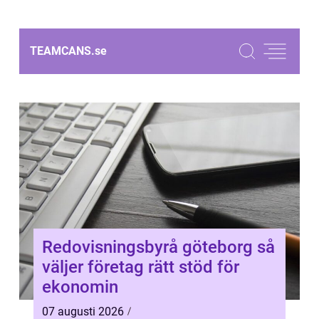
TEAMCANS.
se
Redovisningsbyrå göteborg så
väljer företag rätt stöd för
ekonomin
07 augusti 2026