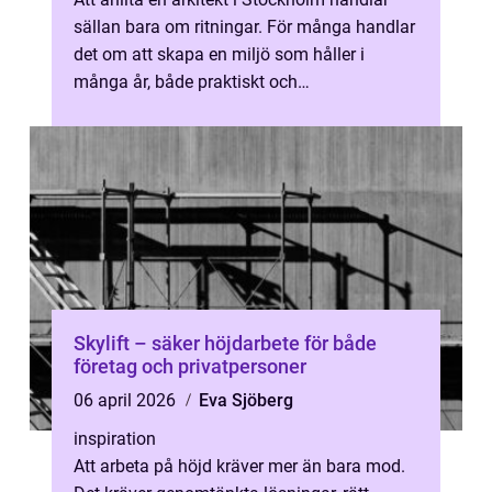
sällan bara om ritningar. För många handlar
det om att skapa en miljö som håller i
många år, både praktiskt och
känslomässigt. En bostad som fungerar i
varda...
Skylift – säker höjdarbete för både
företag och privatpersoner
06 april 2026
Eva Sjöberg
inspiration
Att arbeta på höjd kräver mer än bara mod.