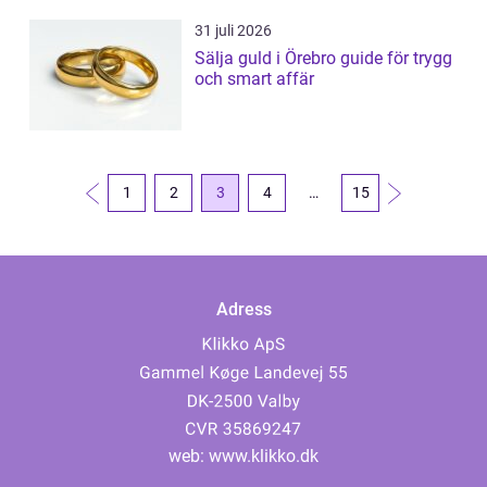
31 juli 2026
Sälja guld i Örebro guide för trygg
och smart affär
1
2
3
4
…
15
Adress
web:
www.klikko.dk