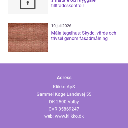
smartare och tryggare
tillträdeskontroll
10 juli 2026
Måla tegelhus: Skydd, värde och
trivsel genom fasadmålning
Adress
web:
www.klikko.dk